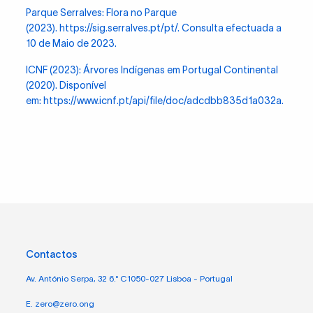
Parque Serralves: Flora no Parque
(2023).
https://sig.serralves.pt/pt/
. Consulta efectuada a
10 de Maio de 2023.
ICNF (2023): Árvores Indígenas em Portugal Continental
(2020). Disponível
em:
https://www.icnf.pt/api/file/doc/adcdbb835d1a032a
.
Contactos
Av. António Serpa, 32 6.° C1050-027 Lisboa - Portugal
E. zero@zero.ong